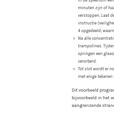
in de speeltuin eens
minuten zijn of haa
verstoppen. Laat d
instructie (veiligh
4 opgedeeld, waarn
Na alle concentrati
trampolines. Tijde
springen een glaas
verorberd.
Tot slot wordt er 
met enige tekenen 
Dit voorbeeld progra
bijvoorbeeld in het 
aangrenzende strand