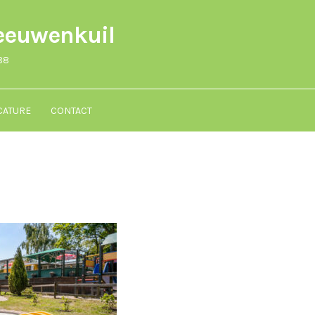
eeuwenkuil
88
CATURE
CONTACT