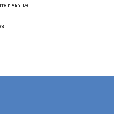
rrein van ‘De
88