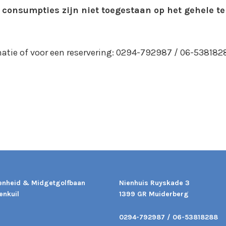
consumpties zijn niet toegestaan op het gehele te
matie of voor een reservering: 0294-792987 / 06-538182
enheid & Midgetgolfbaan
Nienhuis Ruyskade 3
enkuil
1399 GR Muiderberg
0294-792987 / 06-53818288