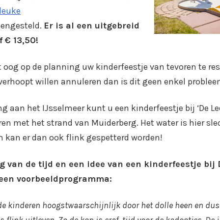
 leuke
engesteld.
Er is al een uitgebreid
 € 13,50!
 oog op de planning uw kinderfeestje van tevoren te re
verhoopt willen annuleren dan is dit geen enkel problee
ng aan het IJsselmeer kunt u een kinderfeestje bij ‘De L
n met het strand van Muiderberg. Het water is hier sle
 kan er dan ook flink gespetterd worden!
 van de tijd en een idee van een kinderfeestje bij
r een voorbeeldprogramma:
de kinderen hoogstwaarschijnlijk door het dolle heen en dus