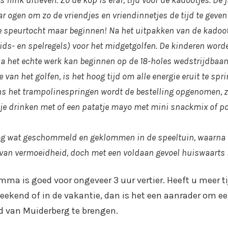
 flink uitleven. Zo de kop is eraf, tijd voor de kadootjes.
De j
r ogen om zo de vriendjes en vriendinnetjes de tijd te geven
e speurtocht maar beginnen! Na het uitpakken van de kadoot
eids- en spelregels) voor het midgetgolfen. De kinderen word
a het echte werk kan beginnen op de 18-holes wedstrijdbaan
e van het golfen, is het hoog tijd om alle energie eruit te spr
ns het trampolinespringen wordt de bestelling opgenomen, z
je drinken met of een patatje mayo met mini snackmix of po
nog wat geschommeld en geklommen in de speeltuin, waarna
van vermoeidheid, doch met een voldaan gevoel huiswaarts 
mma is goed voor ongeveer 3 uur vertier. Heeft u meer ti
weekend of in de vakantie, dan is het een aanrader om e
 van Muiderberg te brengen.