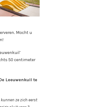
serveren. Mocht u
m!
eeuwenkuil’
chts 50 centimeter
 De Leeuwenkuil te
 kunnen ze zich eerst