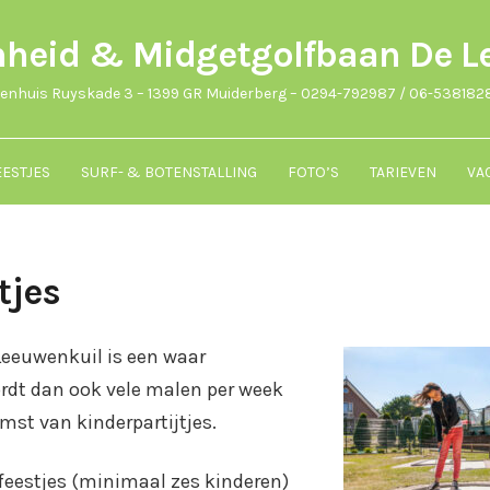
nheid & Midgetgolfbaan De L
ienhuis Ruyskade 3 – 1399 GR Muiderberg – 0294-792987 / 06-538182
ESTJES
SURF- & BOTENSTALLING
FOTO’S
TARIEVEN
VA
tjes
eeuwenkuil is een waar
ordt dan ook vele malen per week
mst van kinderpartijtjes.
feestjes (minimaal zes kinderen)